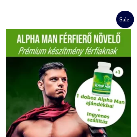
Original
Current
Sale!
price
price
was:
is:
60000 Ft.
48000 Ft.