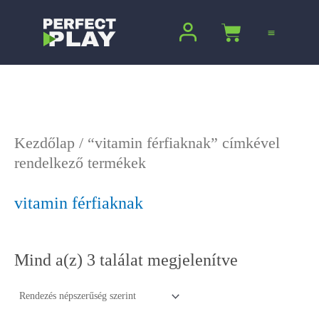
Sorted
Ugrás
by
a
Kosár
popularity
tartalomra
Kezdőlap
/ “vitamin férfiaknak” címkével
rendelkező termékek
vitamin férfiaknak
Mind a(z) 3 találat megjelenítve