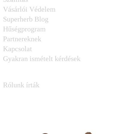
Vásárlói Védelem
Superherb Blog
Hűségprogram
Partnereknek
Kapcsolat
Gyakran ismételt kérdések
SAJTÓ
Rólunk írták
KÉRDÉSED MERÜLT FEL?
Írj Attilának és Lászlónak: