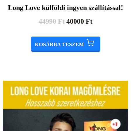
Long Love külföldi ingyen szállítással!
44990
Ft
40000
Ft
KOSÁRBA TESZEM
Original
Current
price
price
was:
is:
48000 Ft.
40000 Ft.