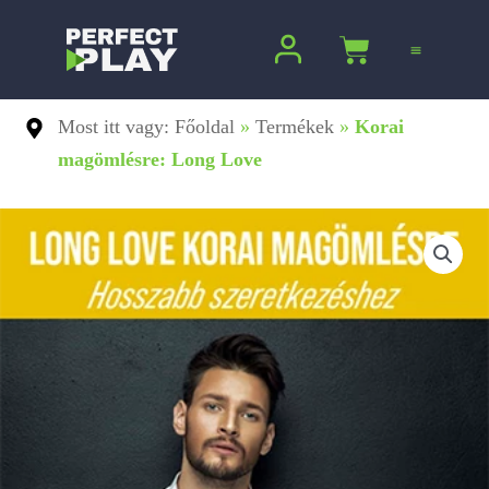
Ugrás
a
Kosár
tartalomra
Most itt vagy: Főoldal
»
Termékek
»
Korai
magömlésre: Long Love