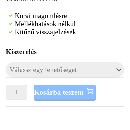
Korai magömlésre
Mellékhatások nélkül
Kitűnő visszajelzések
Korai
Kiszerelés
magömlésre:
Long
Love
mennyiség
Kosárba teszem