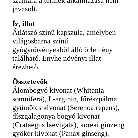
számára a termék alkalmazása nem
javasolt.
Íz, illat
Átlátszó színű kapszula, amelyben
világosbarna színű
gyógynövényekből álló őrlemény
található. Enyhe növényi illat
érezhető.
Összetevők
Álombogyó kivonat (Whitania
somnifera), L-arginin, fűrészpálma
gyümölcs kivonat (Serenoa repens),
díszgalagonya bogyó kivonat
(Crataegus laevigata), koreai ginzeng
gyökér kivonat (Panax ginseng),