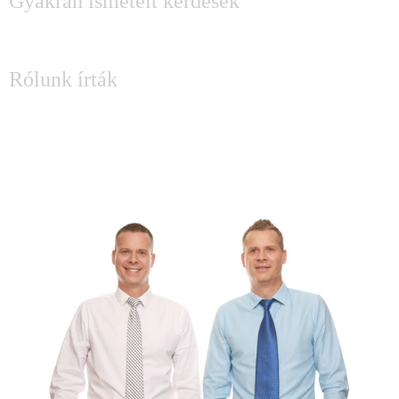
Gyakran ismételt kérdések
SAJTÓ
Rólunk írták
KÉRDÉSED MERÜLT FEL?
Írj Attilának és Lászlónak: