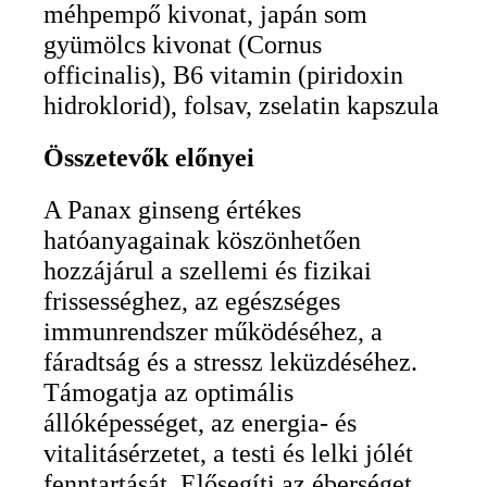
méhpempő kivonat, japán som
gyümölcs kivonat (Cornus
officinalis), B6 vitamin (piridoxin
hidroklorid), folsav, zselatin kapszula
Összetevők előnyei
A Panax ginseng értékes
hatóanyagainak köszönhetően
hozzájárul a szellemi és fizikai
frissességhez, az egészséges
immunrendszer működéséhez, a
fáradtság és a stressz leküzdéséhez.
Támogatja az optimális
állóképességet, az energia- és
vitalitásérzetet, a testi és lelki jólét
fenntartását. Elősegíti az éberséget.