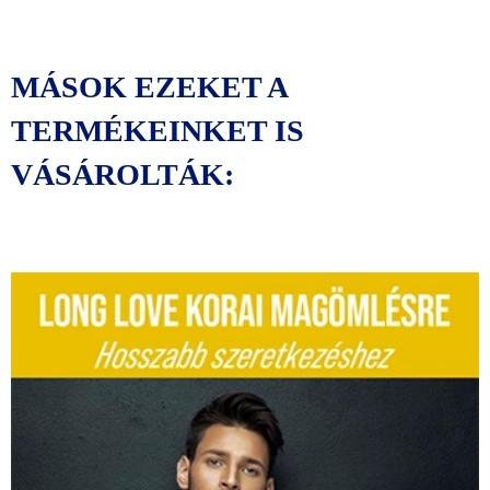
MÁSOK EZEKET A
TERMÉKEINKET IS
VÁSÁROLTÁK:
Original
Current
price
price
was:
is:
44990 Ft.
40000 Ft.