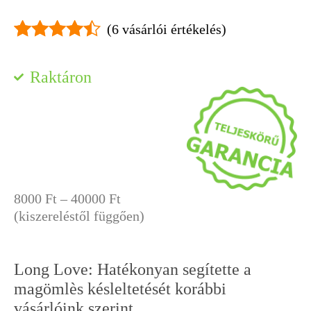
(
6
vásárlói értékelés)
Értékelés
6
4.33
az 5-
Raktáron
ből,
értékelés
alapján
Ártartomány:
8000
Ft
–
40000
Ft
8000 Ft
(kiszereléstől függően)
-
40000 Ft
Long Love: Hatékonyan segítette a
magömlès késleltetését korábbi
vásárlóink szerint.