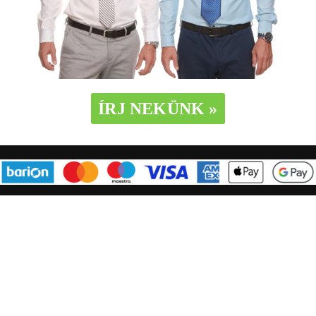
ÍRJ NEKÜNK »
SZABÁLYZAT:
Jogi záradék, tudnivalók
Adatkezelési tájékoztató
Általános szerződési feltételek