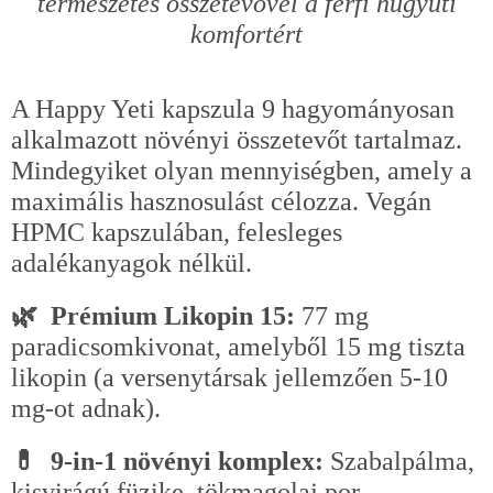
természetes összetevővel a férfi húgyúti
komfortért
A Happy Yeti kapszula 9 hagyományosan
alkalmazott növényi összetevőt tartalmaz.
Mindegyiket olyan mennyiségben, amely a
maximális hasznosulást célozza. Vegán
HPMC kapszulában, felesleges
adalékanyagok nélkül.
🌿 Prémium Likopin 15:
77 mg
paradicsomkivonat, amelyből 15 mg tiszta
likopin (a versenytársak jellemzően 5-10
mg-ot adnak).
💊 9-in-1 növényi komplex:
Szabalpálma,
kisvirágú füzike, tökmagolaj por,