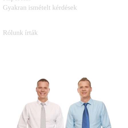
Gyakran ismételt kérdések
SAJTÓ
Rólunk írták
KÉRDÉSED MERÜLT FEL?
Írj Attilának és Lászlónak: