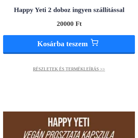
Happy Yeti 2 doboz ingyen szállítással
20000
Ft
Kosárba teszem
RÉSZLETEK ÉS TERMÉKLEÍRÁS >>
Original
Current
price
price
was:
is:
60000 Ft.
50000 Ft.