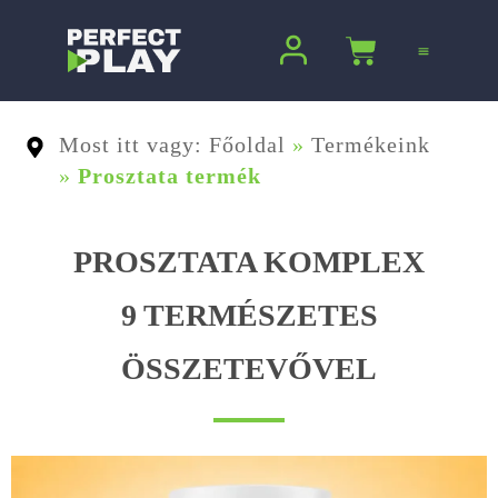
Ugrás
a
Kosár
tartalomra
Most itt vagy: Főoldal
»
Termékeink
»
Prosztata termék
PROSZTATA KOMPLEX
9 TERMÉSZETES
ÖSSZETEVŐVEL