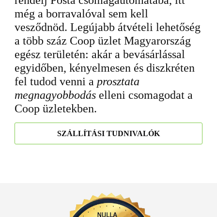
rendelj Posta csomagautomatába, itt
még a borravalóval sem kell
vesződnöd. Legújabb átvételi lehetőség
a több száz Coop üzlet Magyarország
egész területén: akár a bevásárlással
egyidőben, kényelmesen és diszkréten
fel tudod venni a
prosztata
megnagyobbodás
elleni csomagodat a
Coop üzletekben.
SZÁLLÍTÁSI TUDNIVALÓK