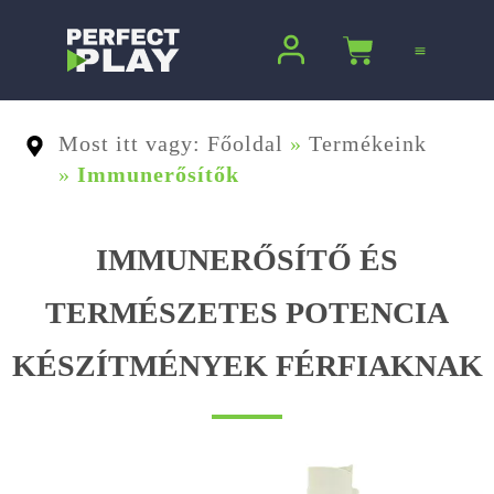
Ugrás
a
Kosár
tartalomra
Most itt vagy: Főoldal
»
Termékeink
»
Immunerősítők
IMMUNERŐSÍTŐ ÉS
TERMÉSZETES POTENCIA
KÉSZÍTMÉNYEK FÉRFIAKNAK