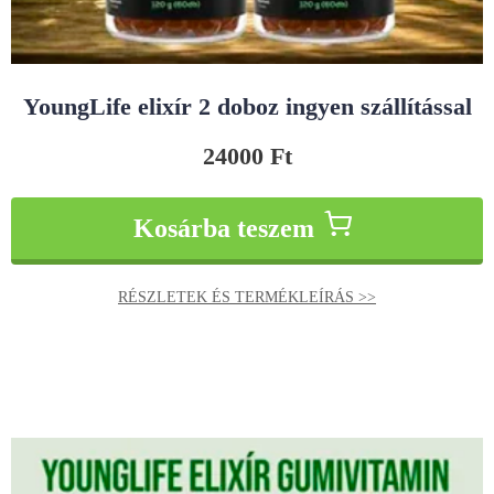
YoungLife elixír 2 doboz ingyen szállítással
24000
Ft
Kosárba teszem
RÉSZLETEK ÉS TERMÉKLEÍRÁS >>
Original
Current
price
price
was:
is:
60000 Ft.
48000 Ft.