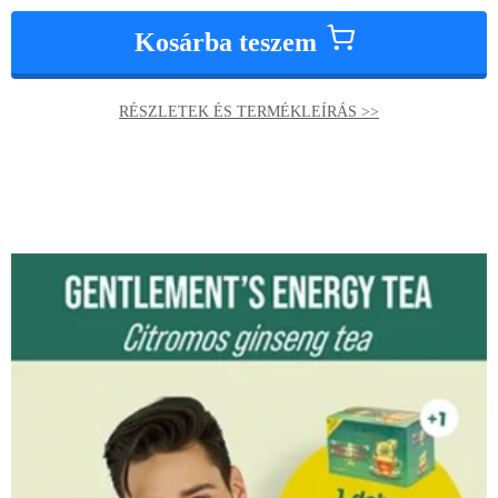
Kosárba teszem
RÉSZLETEK ÉS TERMÉKLEÍRÁS >>
Original
Current
price
price
was:
is:
39000 Ft.
36000 Ft.