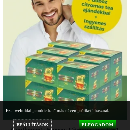
Ez a weboldal „cookie-kat” más néven „sütiket” használ.
BEÁLLÍTÁSOK
ELFOGADOM
Gentlemen’s Energy Citromos tea 12+1