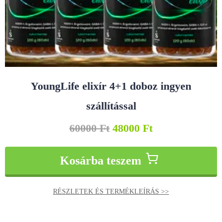
YoungLife elixír 4+1 doboz ingyen
szállítással
60000
Ft
48000
Ft
Kosárba teszem
RÉSZLETEK ÉS TERMÉKLEÍRÁS >>