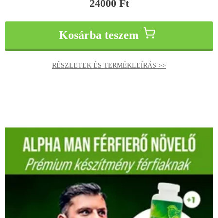
24000
Ft
Kosárba teszem
RÉSZLETEK ÉS TERMÉKLEÍRÁS >>
Original
Current
price
price
was:
is:
60000 Ft.
48000 Ft.