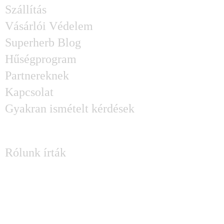
Szállítás
Vásárlói Védelem
Superherb Blog
Hűségprogram
Partnereknek
Kapcsolat
Gyakran ismételt kérdések
SAJTÓ
Rólunk írták
KÉRDÉSED MERÜLT FEL?
Írj Attilának és Lászlónak: