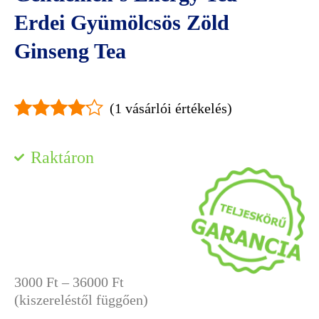
Erdei Gyümölcsös Zöld
Ginseng Tea
(
1
vásárlói értékelés)
Értékelés
1
4.00
az 5-
Raktáron
ből,
értékelés
alapján
Ártartomány:
3000
Ft
–
36000
Ft
3000 Ft
(kiszereléstől függően)
-