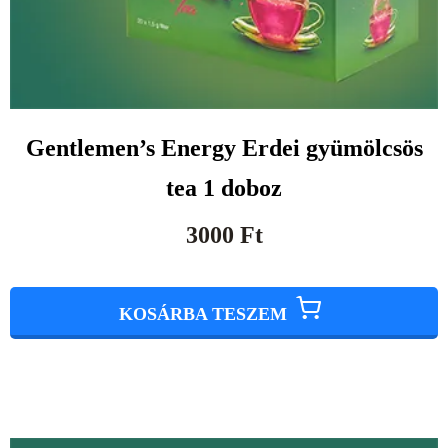
Gentlemen’s Energy Erdei gyümölcsös
tea 1 doboz
3000
Ft
KOSÁRBA TESZEM
Original
Current
price
price