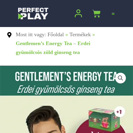
Ugrás
a
Kosár
tartalomra
Most itt vagy: Főoldal
»
Termékek
»
Gentlemen’s Energy Tea – Erdei
gyümölcsös zöld ginseng tea