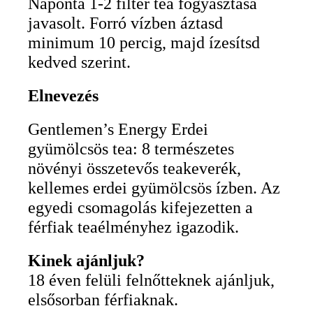
Naponta 1-2 filter tea fogyasztása
javasolt. Forró vízben áztasd
minimum 10 percig, majd ízesítsd
kedved szerint.
Elnevezés
Gentlemen’s Energy Erdei
gyümölcsös tea: 8 természetes
növényi összetevős teakeverék,
kellemes erdei gyümölcsös ízben. Az
egyedi csomagolás kifejezetten a
férfiak teaélményhez igazodik.
Kinek ajánljuk?
18 éven felüli felnőtteknek ajánljuk,
elsősorban férfiaknak.