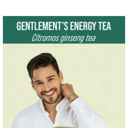
Original
Current
price
price
was:
is:
49990 Ft.
45000 Ft.