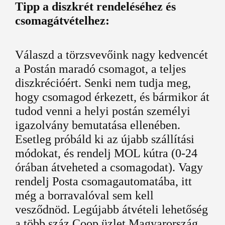
Tipp a diszkrét rendeléséhez és
csomagátvételhez:
Válaszd a törzsvevőink nagy kedvencét
a Postán maradó csomagot, a teljes
diszkrécióért. Senki nem tudja meg,
hogy csomagod érkezett, és bármikor át
tudod venni a helyi postán személyi
igazolvány bemutatása ellenében.
Esetleg próbáld ki az újabb szállítási
módokat, és rendelj MOL kútra (0-24
órában átveheted a csomagodat). Vagy
rendelj Posta csomagautomatába, itt
még a borravalóval sem kell
vesződnöd. Legújabb átvételi lehetőség
a több száz Coop üzlet Magyarország