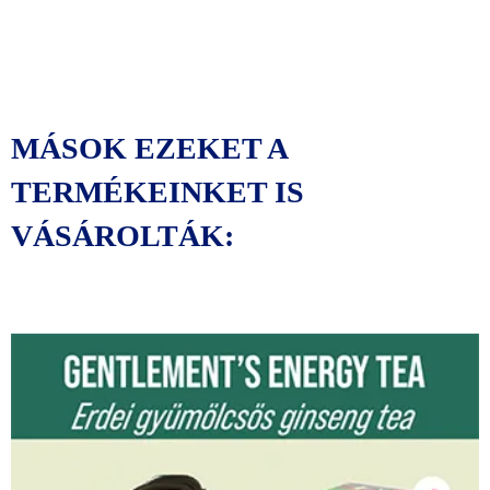
MÁSOK EZEKET A
TERMÉKEINKET IS
VÁSÁROLTÁK:
Original
Current
price
price
was:
is:
39000 Ft.
36000 Ft.