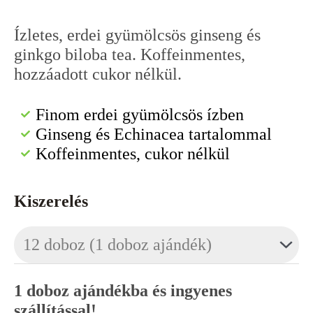
36000 Ft
Ízletes, erdei gyümölcsös ginseng és
ginkgo biloba tea. Koffeinmentes,
hozzáadott cukor nélkül.
Finom erdei gyümölcsös ízben
Ginseng és Echinacea tartalommal
Koffeinmentes, cukor nélkül
Gentlemen's
Original
Current
Kiszerelés
Energy
price
price
Tea
was:
is:
-
39000 Ft.
36000 Ft.
Erdei
1 doboz ajándékba és ingyenes
gyümölcsös
szállítással!
zöld