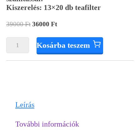
Kiszerelés: 13×20 db teafilter
ginseng
tea
39000
Ft
36000
Ft
mennyiség
Kosárba teszem
Leírás
További információk