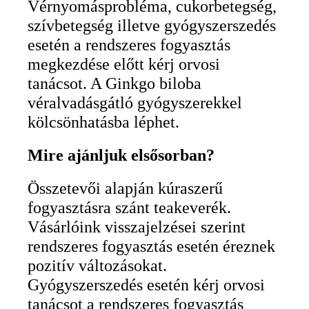
Vérnyomásprobléma, cukorbetegség,
szívbetegség illetve gyógyszerszedés
esetén a rendszeres fogyasztás
megkezdése előtt kérj orvosi
tanácsot. A Ginkgo biloba
véralvadásgátló gyógyszerekkel
kölcsönhatásba léphet.
Mire ajánljuk elsősorban?
Összetevői alapján kúraszerű
fogyasztásra szánt teakeverék.
Vásárlóink visszajelzései szerint
rendszeres fogyasztás esetén éreznek
pozitív változásokat.
Gyógyszerszedés esetén kérj orvosi
tanácsot a rendszeres fogyasztás