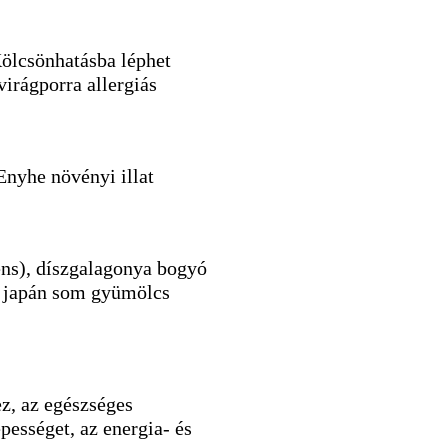
Kölcsönhatásba léphet
irágporra allergiás
Enyhe növényi illat
ns), díszgalagonya bogyó
, japán som gyümölcs
ez, az egészséges
ességet, az energia- és