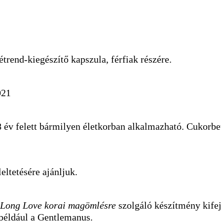
rend-kiegészítő kapszula, férfiak részére.
021
18 év felett bármilyen életkorban alkalmazható. Cukor
eltetésére ajánljuk.
Long Love korai magömlésre
szolgáló készítmény kife
 például a Gentlemanus.