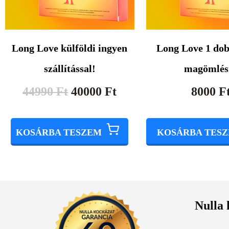
Long Love külföldi ingyen
Long Love 1 dob
szállítással!
magömlés
44990
Ft
40000
Ft
8000
F
KOSÁRBA TESZEM
KOSÁRBA TES
Nulla 