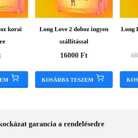
oz korai
Long Love 2 doboz ingyen
Long 
re
szállítással
t
16000
Ft
4
ZEM
KOSÁRBA TESZEM
KOS
kockázat garancia a rendelésedre