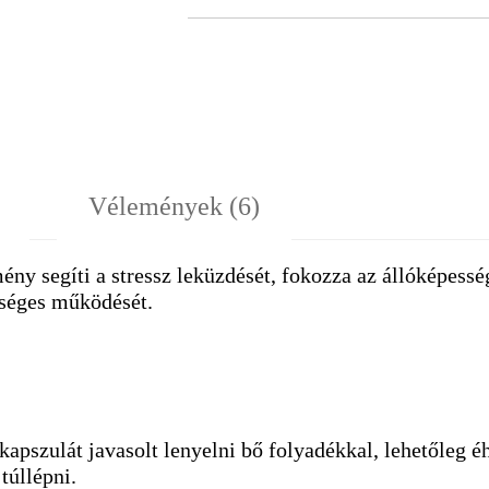
Vélemények (6)
y segíti a stressz leküzdését, fokozza az állóképesség
zséges működését.
 kapszulát javasolt lenyelni bő folyadékkal, lehetőleg 
túllépni.