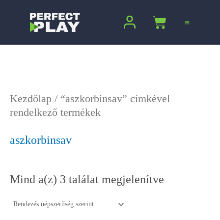
Sorted
Ugrás
by
a
Kosár
popularity
tartalomra
Kezdőlap
/ “aszkorbinsav” címkével
rendelkező termékek
aszkorbinsav
Mind a(z) 3 találat megjelenítve