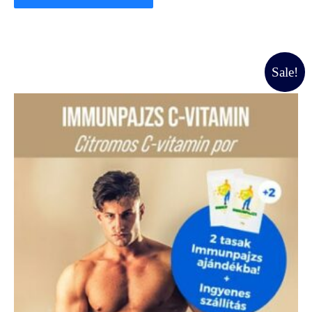
Original
Current
Sale!
price
price
was:
is:
45000 Ft.
40000 Ft.