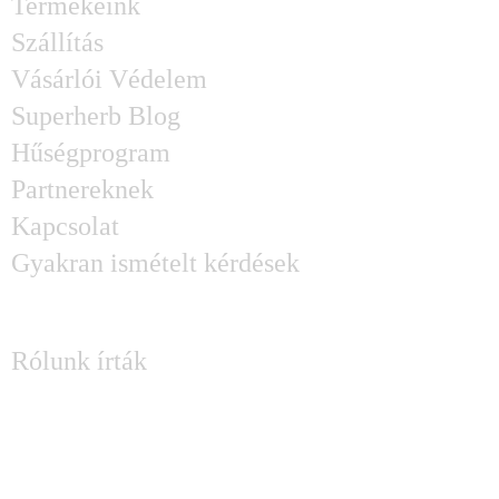
Termékeink
Szállítás
Vásárlói Védelem
Superherb Blog
Hűségprogram
Partnereknek
Kapcsolat
Gyakran ismételt kérdések
SAJTÓ
Rólunk írták
KÉRDÉSED MERÜLT FEL?
Írj Attilának és Lászlónak: