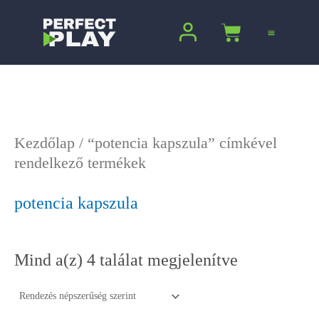
Sorted
Ugrás
by
a
Kosár
popularity
tartalomra
Kezdőlap
/ “potencia kapszula” címkével
rendelkező termékek
potencia kapszula
Mind a(z) 4 találat megjelenítve