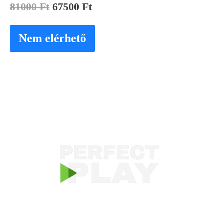
81000
Ft
67500
Ft
Nem elérhető
KAPCSOLAT