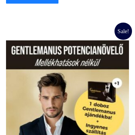
Original
Current
Sale!
price
price
was:
is:
40500 Ft.
36000 Ft.