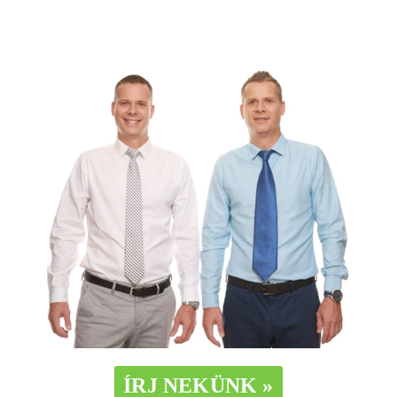
Írj Attilának és Lászlónak:
ÍRJ NEKÜNK »