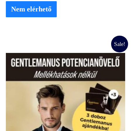
Nem elérhető
Original
Current
Sale!
price
price
was:
is:
81000 Ft.
67500 Ft.