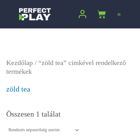
Ugrás
a
Kosár
tartalomra
Kezdőlap
/ “zöld tea” címkével rendelkező
termékek
zöld tea
Összesen 1 találat