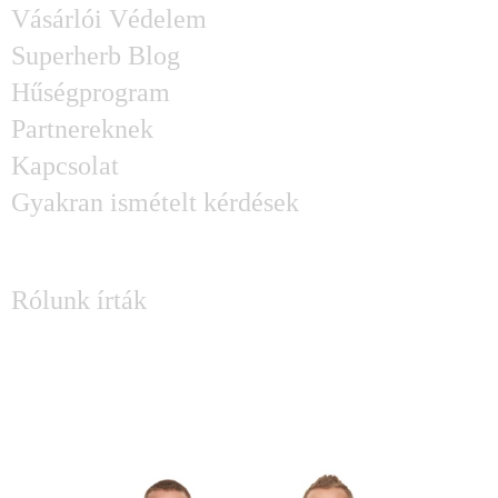
Vásárlói Védelem
Superherb Blog
Hűségprogram
Partnereknek
Kapcsolat
Gyakran ismételt kérdések
SAJTÓ
Rólunk írták
KÉRDÉSED MERÜLT FEL?
Írj Attilának és Lászlónak: