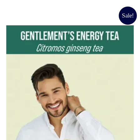
Original
Current
Sale!
price
price
was:
is:
49990 Ft.
45000 Ft.