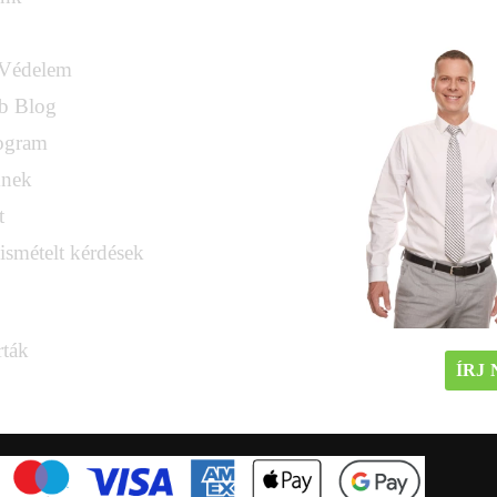
 Védelem
b Blog
ogram
knek
t
ismételt kérdések
rták
ÍRJ