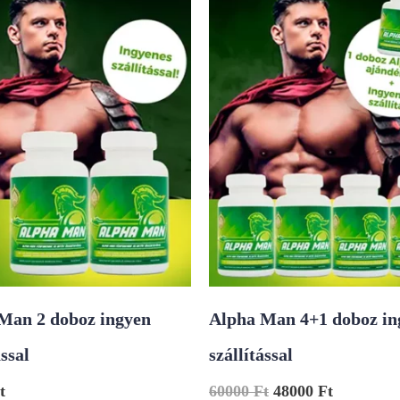
Man 2 doboz ingyen
Alpha Man 4+1 doboz in
ással
szállítással
t
60000
Ft
48000
Ft