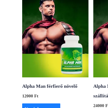
Alpha Man férfierő növelő
Alpha 
szállít
12000
Ft
24000
F