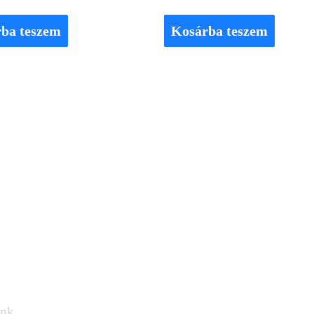
ba teszem
Kosárba teszem
OS GYORSLINKEK
KÉRDÉSED
Írj Attilá
ink