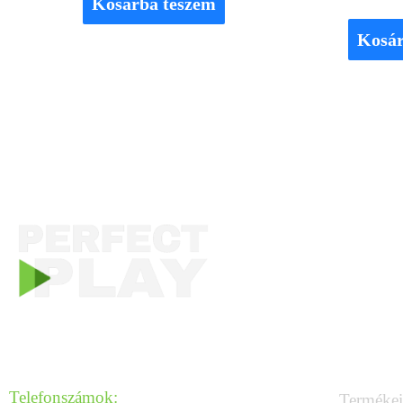
Kosárba teszem
Kosár
KAPCSOLAT
HASZN
Telefonszámok:
Terméke