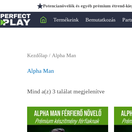
Sorted
Ugrás
Potencianövelők és egyéb prémium étrend-kieg
by
a
popularity
Termékeink
Bemutatkozás
Part
tartalomra
Kezdőlap
/ Alpha Man
Alpha Man
Mind a(z) 3 találat megjelenítve