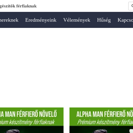
K
észítők férfiaknak
nereknek
Eredményeink
Vélemények
Hűség
Kapcso
Original
Current
price
price
was:
is:
60000 Ft.
48000 Ft.