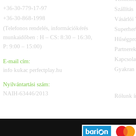
+36-30-779-17-97
Szállítás
+36-30-868-1998
Vásárlói
(Telefonos rendelés, információkérés
Superher
munkaidőben : H – CS: 8:30 – 16:30,
Hűségpr
P: 9:00 – 15:00)
Partnere
Kapcsola
E-mail cím:
Gyakran 
info kukac perfectplay.hu
SAJTÓ
Nyilvántartási szám:
NAIH-63446/2013
Rólunk í