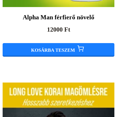
Alpha Man férfierő növelő
12000
Ft
KOSÁRBA TESZEM
Original
Current
price
price
was:
is:
44990 Ft.
40000 Ft.