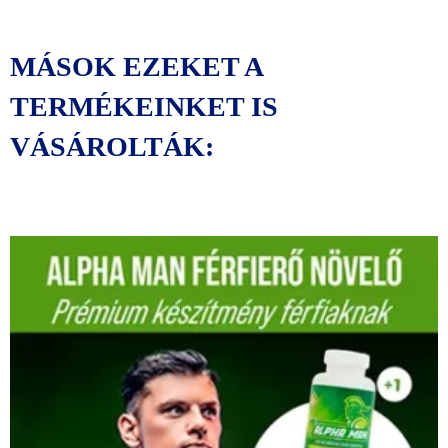
MÁSOK EZEKET A
TERMÉKEINKET IS
VÁSÁROLTÁK:
Original
Current
price
price
was:
is:
60000 Ft.
48000 Ft.