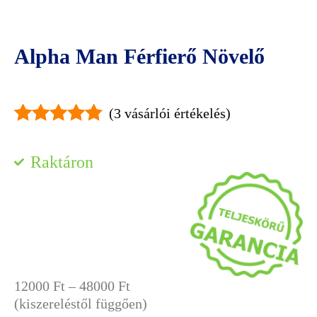
Alpha Man Férfierő Növelő
(
3
vásárlói értékelés)
Értékelés
3
4.67
az 5-
Raktáron
ből,
értékelés
alapján
Ártartomány:
12000
Ft
–
48000
Ft
12000 Ft
(kiszereléstől függően)
-