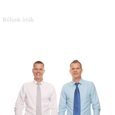
SAJTÓ
Rólunk írták
KÉRDÉSED MERÜLT FEL?
Írj Attilának és Lászlónak: