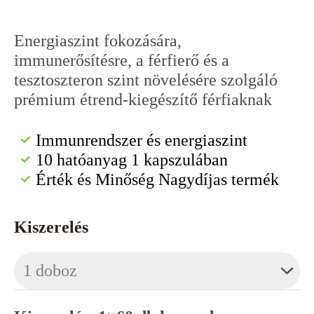
48000 Ft
Energiaszint fokozására,
immunerősítésre, a férfierő és a
tesztoszteron szint növelésére szolgáló
prémium étrend-kiegészítő férfiaknak
Immunrendszer és energiaszint
10 hatóanyag 1 kapszulában
Érték és Minőség Nagydíjas termék
Alpha
Kiszerelés
Man
férfierő
növelő
mennyiség