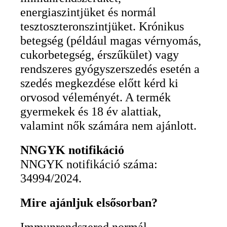
energiaszintjüket és normál
tesztoszteronszintjüket. Krónikus
betegség (például magas vérnyomás,
cukorbetegség, érszűkület) vagy
rendszeres gyógyszerszedés esetén a
szedés megkezdése előtt kérd ki
orvosod véleményét. A termék
gyermekek és 18 év alattiak,
valamint nők számára nem ajánlott.
NNGYK notifikáció
NNGYK notifikáció száma:
34994/2024.
Mire ajánljuk elsősorban?
Immunrendszered normál