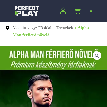
Ugrás
a
Kosár
tartalomra
Most itt vagy: Főoldal
»
Termékek
»
Alpha
Man férfierő növelő