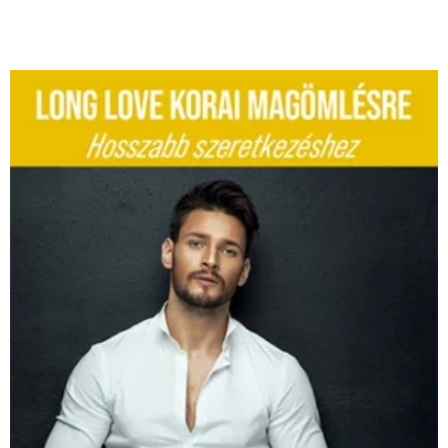
Original
Current
price
price
was:
is:
44990 Ft.
40000 Ft.