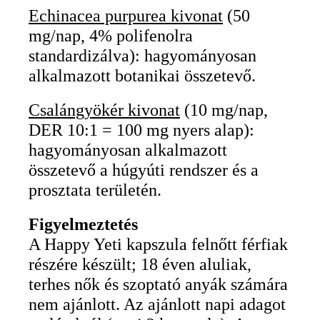
Echinacea purpurea kivonat
(50
mg/nap, 4% polifenolra
standardizálva): hagyományosan
alkalmazott botanikai összetevő.
Csalángyökér kivonat
(10 mg/nap,
DER 10:1 = 100 mg nyers alap):
hagyományosan alkalmazott
összetevő a húgyúti rendszer és a
prosztata területén.
Figyelmeztetés
A Happy Yeti kapszula felnőtt férfiak
részére készült; 18 éven aluliak,
terhes nők és szoptató anyák számára
nem ajánlott. Az ajánlott napi adagot