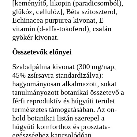
[keményítő, likopin (paradicsomból),
glükóz, cellulóz], Béta szitoszterol,
Echinacea purpurea kivonat, E
vitamin (d-alfa-tokoferol), csalán
gyökér kivonat.
Összetevők előnyei
Szabalpálma kivonat
(300 mg/nap,
45% zsírsavra standardizálva):
hagyományosan alkalmazott, sokat
tanulmányozott botanikai összetevő a
férfi reproduktív és húgyúti terület
természetes támogatásában. Az on-
hold botanikai listán szerepel a
húgyúti komforthoz és prosztata-
egészséghez kapcsolódóan.