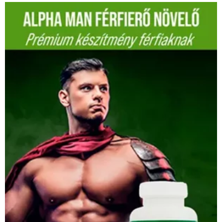
was:
is:
52990 Ft.
48000 Ft.