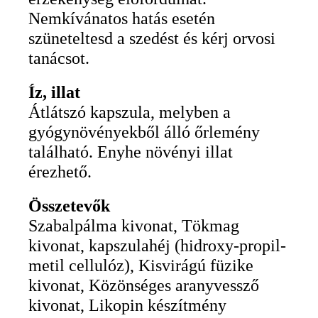
Nemkívánatos hatás esetén
szüneteltesd a szedést és kérj orvosi
tanácsot.
Íz, illat
Átlátszó kapszula, melyben a
gyógynövényekből álló őrlemény
található. Enyhe növényi illat
érezhető.
Összetevők
Szabalpálma kivonat, Tökmag
kivonat, kapszulahéj (hidroxy-propil-
metil cellulóz), Kisvirágú füzike
kivonat, Közönséges aranyvessző
kivonat, Likopin készítmény