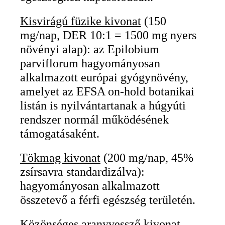
Kisvirágú füzike kivonat
(150
mg/nap, DER 10:1 = 1500 mg nyers
növényi alap): az Epilobium
parviflorum hagyományosan
alkalmazott európai gyógynövény,
amelyet az EFSA on-hold botanikai
listán is nyilvántartanak a húgyúti
rendszer normál működésének
támogatásaként.
Tökmag kivonat
(200 mg/nap, 45%
zsírsavra standardizálva):
hagyományosan alkalmazott
összetevő a férfi egészség területén.
Közönséges aranyvessző kivonat