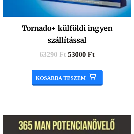
Tornado+ külföldi ingyen
szállítással
63290
Ft
53000
Ft
KOSÁRBA TESZEM
Original
Current
price
price
was:
is:
100990 Ft.
96000 Ft.