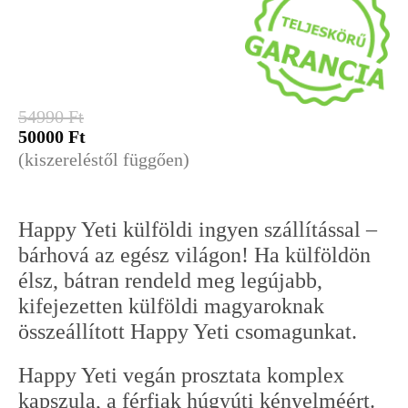
Original
Current
54990
Ft
price
price
50000
Ft
was:
is:
(kiszereléstől függően)
54990 Ft.
50000 Ft.
Happy Yeti külföldi ingyen szállítással –
bárhová az egész világon! Ha külföldön
élsz, bátran rendeld meg legújabb,
kifejezetten külföldi magyaroknak
összeállított Happy Yeti csomagunkat.
Happy Yeti vegán prosztata komplex
kapszula, a férfiak húgyúti kényelméért.