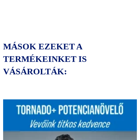
MÁSOK EZEKET A
TERMÉKEINKET IS
VÁSÁROLTÁK:
Original
Current
price
price
was:
is:
63290 Ft.
53000 Ft.