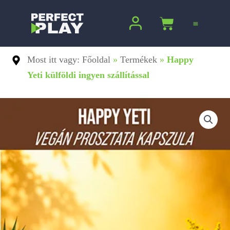
Ugrás
a
Kosár
tartalomra
Most itt vagy: Főoldal
»
Termékek
»
Happy
Yeti külföldi ingyen szállítással