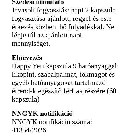
Szedési útmutató
Javasolt fogyasztás: napi 2 kapszula
fogyasztása ajánlott, reggel és este
étkezés közben, bő folyadékkal. Ne
lépje túl az ajánlott napi
mennyiséget.
Elnevezés
Happy Yeti kapszula 9 hatóanyaggal:
likopint, szabalpálmát, tökmagot és
egyéb hatóanyagokat tartalmazó
étrend-kiegészítő férfiak részére (60
kapszula)
NNGYK notifikáció
NNGYK notifikáció száma:
41354/2026