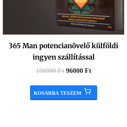
365 Man potencianövelő külföldi
ingyen szállítással
100990
Ft
96000
Ft
KOSÁRBA TESZEM
Original
Current
price
price